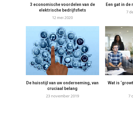
3 economische voordelen van de
Een gat in de 
elektrische bedrijfsfiets
7 d
12 mei 2020
De huisstijl van uw onderneming, van
Wat is ‘grow
cruciaal belang
23 november 2019
7 