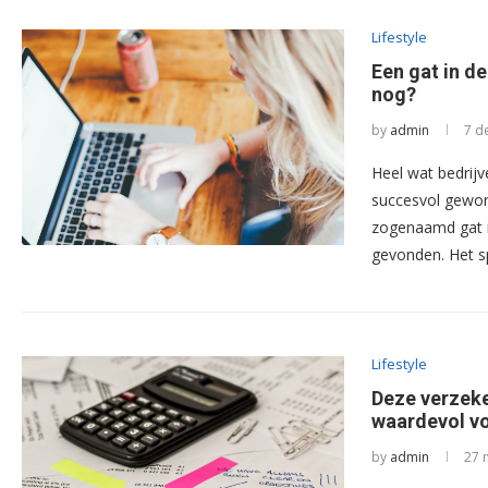
Lifestyle
Een gat in d
nog?
by
admin
7 d
Heel wat bedrijv
succesvol gewo
zogenaamd gat 
gevonden. Het 
Lifestyle
Deze verzeke
waardevol vo
by
admin
27 