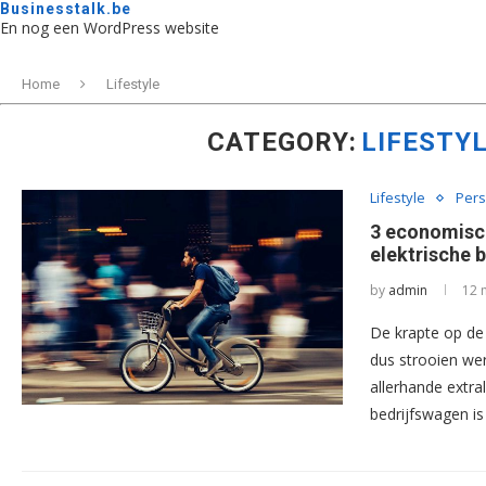
Businesstalk.be
En nog een WordPress website
Home
Lifestyle
CATEGORY:
LIFESTY
Lifestyle
Pers
3 economisc
elektrische b
by
admin
12 
De krapte op de 
dus strooien we
allerhande extra
bedrijfswagen is