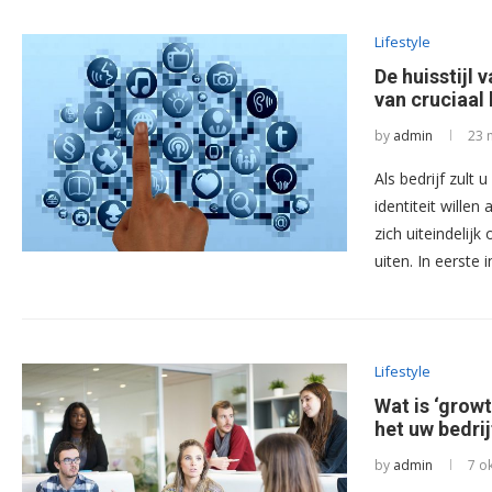
Lifestyle
De huisstijl
van cruciaal
by
admin
23 
Als bedrijf zult 
identiteit willen
zich uiteindelijk
uiten. In eerste 
Lifestyle
Wat is ‘grow
het uw bedrij
by
admin
7 o